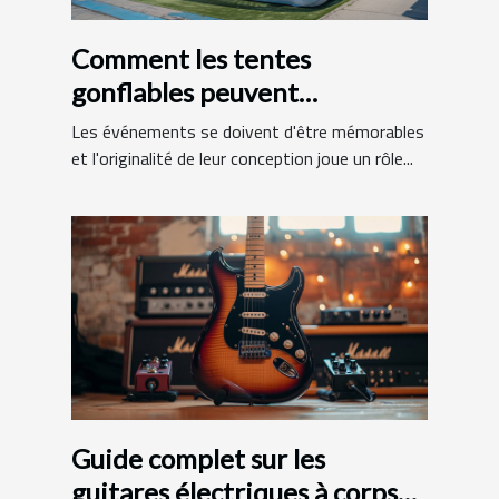
Comment les tentes
gonflables peuvent
dynamiser vos événements
Les événements se doivent d'être mémorables
et l'originalité de leur conception joue un rôle...
Guide complet sur les
guitares électriques à corps