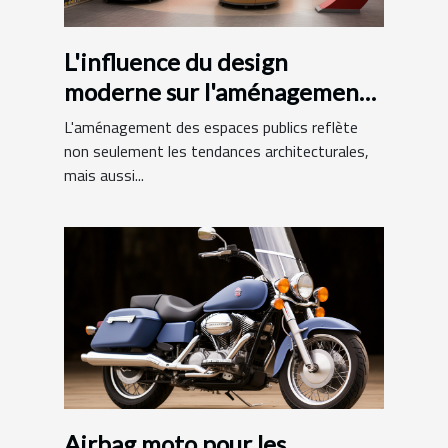
L'influence du design
moderne sur l'aménagement
des bibliothèques
L'aménagement des espaces publics reflète
municipales
non seulement les tendances architecturales,
mais aussi...
Airbag moto pour les