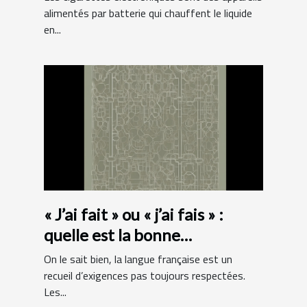
alimentés par batterie qui chauffent le liquide
en...
« J’ai fait » ou « j’ai fais » :
quelle est la bonne
orthographe ?
On le sait bien, la langue française est un
recueil d’exigences pas toujours respectées.
Les...