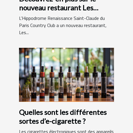
nouveau restaurant Les
Hamptons Grill
L’Hippodrome Renaissance Saint-Claude du
Paris Country Club a un nouveau restaurant,
Les...
Quelles sont les différentes
sortes d’e-cigarette ?
Les cigarettes électroniques sont des appareils