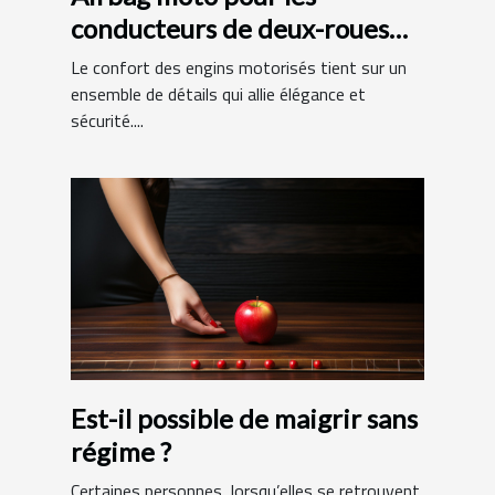
conducteurs de deux-roues
motorisés : quels avantages?
Le confort des engins motorisés tient sur un
ensemble de détails qui allie élégance et
sécurité....
Est-il possible de maigrir sans
régime ?
Certaines personnes, lorsqu’elles se retrouvent