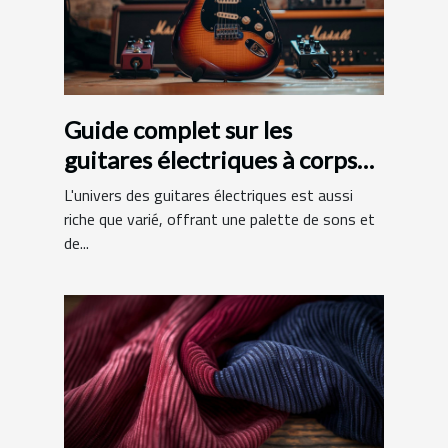
Guide complet sur les
guitares électriques à corps
en aulne et manche en érable
L'univers des guitares électriques est aussi
riche que varié, offrant une palette de sons et
de...