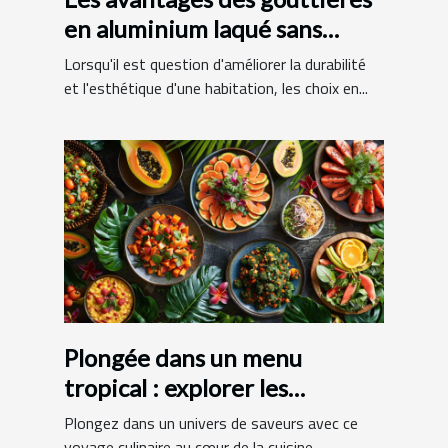
en aluminium laqué sans
raccords
Lorsqu'il est question d'améliorer la durabilité
et l'esthétique d'une habitation, les choix en...
Plongée dans un menu
tropical : explorer les
spécialités exotiques
Plongez dans un univers de saveurs avec ce
voyage culinaire au cœur de la cuisine