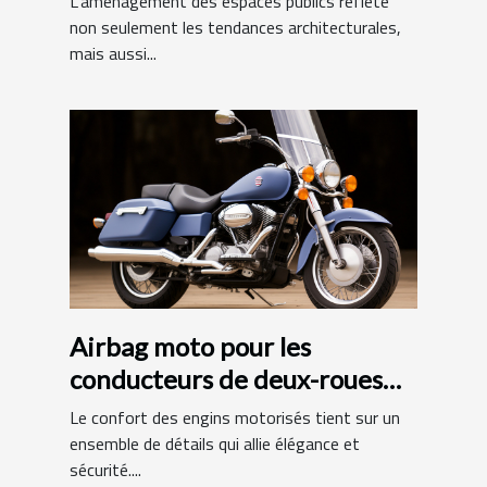
L'aménagement des espaces publics reflète
municipales
non seulement les tendances architecturales,
mais aussi...
Airbag moto pour les
conducteurs de deux-roues
motorisés : quels avantages?
Le confort des engins motorisés tient sur un
ensemble de détails qui allie élégance et
sécurité....