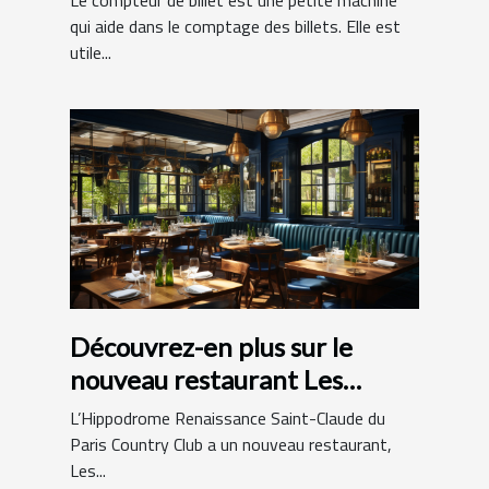
Le compteur de billet est une petite machine
qui aide dans le comptage des billets. Elle est
utile...
Découvrez-en plus sur le
nouveau restaurant Les
Hamptons Grill
L’Hippodrome Renaissance Saint-Claude du
Paris Country Club a un nouveau restaurant,
Les...