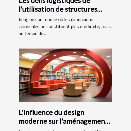
Les défis logistiques de
l'utilisation de structures
gonflables de grande taille
Imaginez un monde où les dimensions
colossales ne constituent plus une limite, mais
un terrain de...
L'influence du design
moderne sur l'aménagement
des bibliothèques