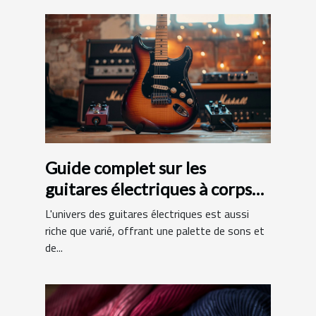
Guide complet sur les
guitares électriques à corps
en aulne et manche en érable
L'univers des guitares électriques est aussi
riche que varié, offrant une palette de sons et
de...