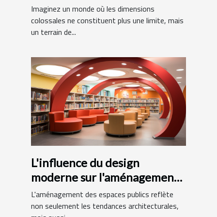
gonflables de grande taille
Imaginez un monde où les dimensions
colossales ne constituent plus une limite, mais
un terrain de...
L'influence du design
moderne sur l'aménagement
des bibliothèques
L'aménagement des espaces publics reflète
municipales
non seulement les tendances architecturales,