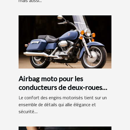
mais aussi...
Airbag moto pour les
conducteurs de deux-roues
motorisés : quels avantages?
Le confort des engins motorisés tient sur un
ensemble de détails qui allie élégance et
sécurité....