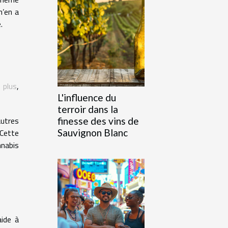
n’en a
.
 plus
,
L'influence du
terroir dans la
autres
finesse des vins de
Sauvignon Blanc
 Cette
nnabis
aide à