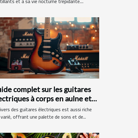
tillants et à sa vie nocturne trépidante....
ide complet sur les guitares
ectriques à corps en aulne et
nche en érable
ivers des guitares électriques est aussi riche
varié, offrant une palette de sons et de...