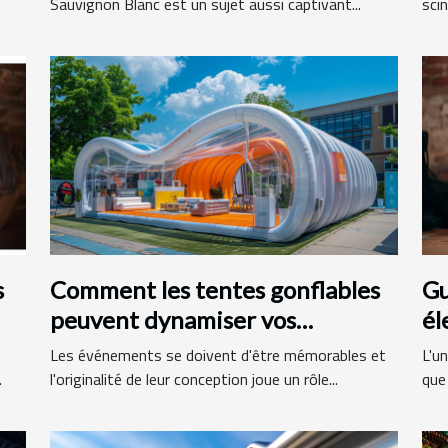
Sauvignon Blanc est un sujet aussi captivant...
scin
s
Comment les tentes gonflables
Gu
peuvent dynamiser vos
él
événements
ma
Les événements se doivent d'être mémorables et
L'un
.
l'originalité de leur conception joue un rôle...
que 