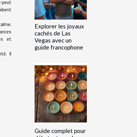
D peut
hibent
calme.
Explorer les joyaux
tances
cachés de Las
es et
Vegas avec un
guide francophone
té. Il
.
Guide complet pour