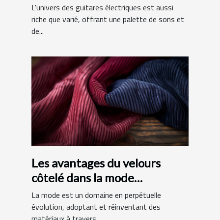
en aulne et manche en érable
L'univers des guitares électriques est aussi
riche que varié, offrant une palette de sons et
de...
Les avantages du velours
côtelé dans la mode
contemporaine
La mode est un domaine en perpétuelle
évolution, adoptant et réinventant des
matériaux à travers...