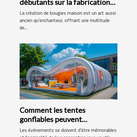
débutants sur la fabrication
de bougies maison
La création de bougies maison est un art aussi
ancien qu'enchanteur, offrant une multitude
de...
Comment les tentes
gonflables peuvent
dynamiser vos événements
Les événements se doivent d'être mémorables