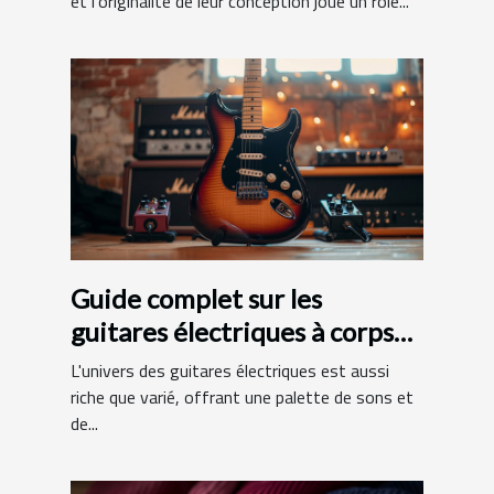
et l'originalité de leur conception joue un rôle...
Guide complet sur les
guitares électriques à corps
en aulne et manche en érable
L'univers des guitares électriques est aussi
riche que varié, offrant une palette de sons et
de...