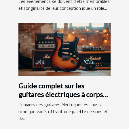
Les événements se doivent d'être mémorables
et l'originalité de leur conception joue un rôle...
Guide complet sur les
guitares électriques à corps
en aulne et manche en érable
L'univers des guitares électriques est aussi
riche que varié, offrant une palette de sons et
de...