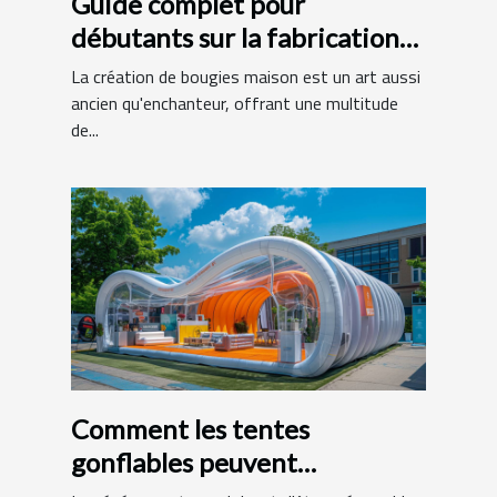
Guide complet pour
débutants sur la fabrication
de bougies maison
La création de bougies maison est un art aussi
ancien qu'enchanteur, offrant une multitude
de...
Comment les tentes
gonflables peuvent
dynamiser vos événements