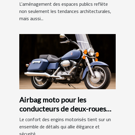
des bibliothèques
L'aménagement des espaces publics reflète
municipales
non seulement les tendances architecturales,
mais aussi...
Airbag moto pour les
conducteurs de deux-roues
motorisés : quels avantages?
Le confort des engins motorisés tient sur un
ensemble de détails qui allie élégance et
sécurité....