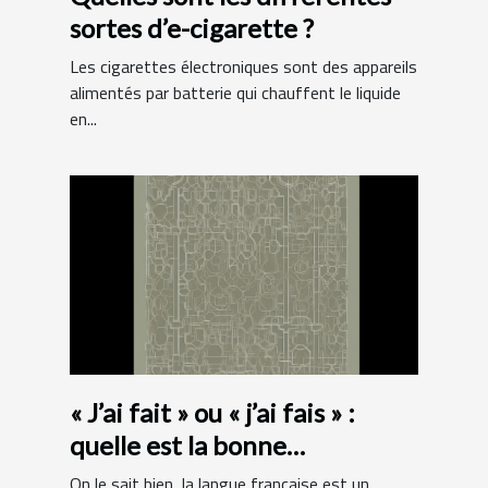
sortes d’e-cigarette ?
Les cigarettes électroniques sont des appareils
alimentés par batterie qui chauffent le liquide
en...
« J’ai fait » ou « j’ai fais » :
quelle est la bonne
orthographe ?
On le sait bien, la langue française est un