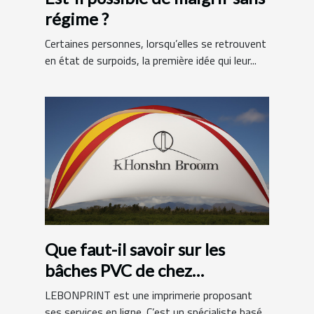
régime ?
Certaines personnes, lorsqu’elles se retrouvent
en état de surpoids, la première idée qui leur...
Que faut-il savoir sur les
bâches PVC de chez
LEBONPRINT ?
LEBONPRINT est une imprimerie proposant
ses services en ligne. C’est un spécialiste basé