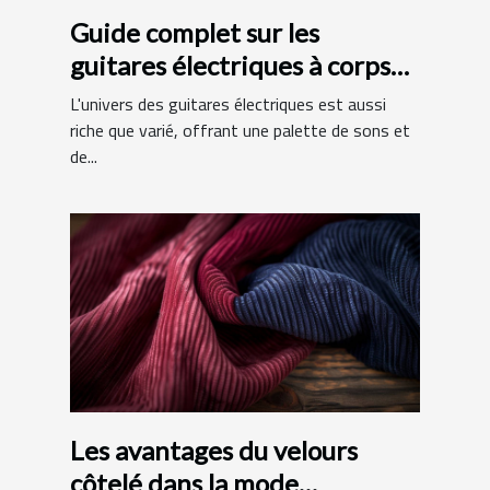
Guide complet sur les
guitares électriques à corps
en aulne et manche en érable
L'univers des guitares électriques est aussi
riche que varié, offrant une palette de sons et
de...
Les avantages du velours
côtelé dans la mode