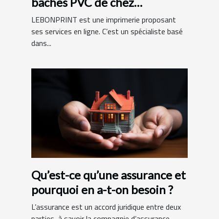
bâches PVC de chez
LEBONPRINT ?
LEBONPRINT est une imprimerie proposant
ses services en ligne. C’est un spécialiste basé
dans...
Qu’est-ce qu’une assurance et
pourquoi en a-t-on besoin ?
L’assurance est un accord juridique entre deux
parties, à savoir la compagnie d’assurance...