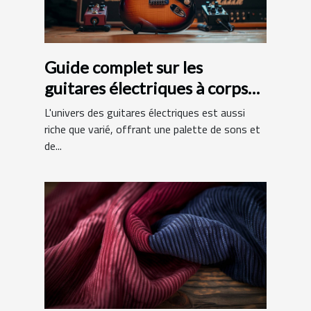
Guide complet sur les
guitares électriques à corps
en aulne et manche en érable
L'univers des guitares électriques est aussi
riche que varié, offrant une palette de sons et
de...