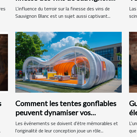
Blanc
fr
res
L'influence du terroir sur la finesse des vins de
Las
Sauvignon Blanc est un sujet aussi captivant...
scin
s
Comment les tentes gonflables
Gu
peuvent dynamiser vos
él
événements
ma
Les événements se doivent d'être mémorables et
L'un
.
l'originalité de leur conception joue un rôle...
que 