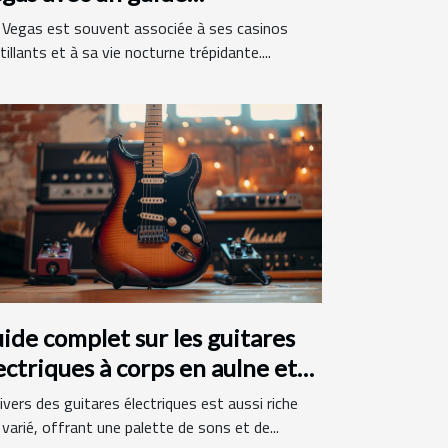
ancophone
 Vegas est souvent associée à ses casinos
tillants et à sa vie nocturne trépidante....
ide complet sur les guitares
ectriques à corps en aulne et
nche en érable
ivers des guitares électriques est aussi riche
varié, offrant une palette de sons et de...