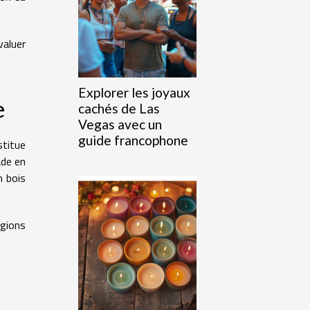
valuer
Explorer les joyaux
e
cachés de Las
Vegas avec un
guide francophone
stitue
ade en
n bois
gions