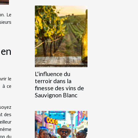
on. Le
sieurs
 en
L'influence du
rir le
terroir dans la
s
à ce
finesse des vins de
Sauvignon Blanc
 soyez
at des
illeur
s-même
ion du