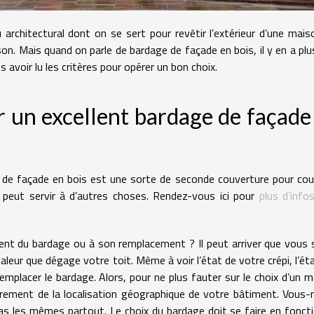
rchitectural dont on se sert pour revêtir l’extérieur d’une mais
son. Mais quand on parle de bardage de façade en bois, il y en a plu
s avoir lu les critères pour opérer un bon choix.
ir un excellent bardage de façade
 de façade en bois est une sorte de seconde couverture pour couv
 peut servir à d’autres choses. Rendez-vous ici pour
plus d’info
ent du bardage ou à son remplacement ? Il peut arriver que vous
leur que dégage votre toit. Même à voir l’état de votre crépi, l’ét
placer le bardage. Alors, pour ne plus fauter sur le choix d’un me
èrement de la localisation géographique de votre bâtiment. Vou
as les mêmes partout. Le choix du bardage doit se faire en fonct