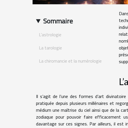
Dans
Sommaire
tech
indi
rela
L’astrologie
nomb
La tarologie
obje
prés
La chiromancie et la numérologie
supp
L’
Il s’agit de l’une des formes d’art divinatoi
pratiquée depuis plusieurs millénaires et regor
médium une maîtrise du ciel ainsi que de la carte
zodiaque pour pouvoir faire efficacement u
davantage sur ces signes. Par ailleurs, il est