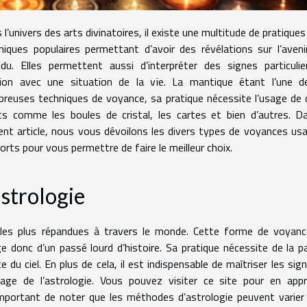
 l’univers des arts divinatoires, il existe une multitude de pratiques
niques populaires permettant d’avoir des révélations sur l’aveni
vidu. Elles permettent aussi d’interpréter des signes particuli
tion avec une situation de la vie. La mantique étant l’une d
reuses techniques de voyance, sa pratique nécessite l’usage de 
ts comme les boules de cristal, les cartes et bien d’autres. D
ent article, nous vous dévoilons les divers types de voyances us
orts pour vous permettre de faire le meilleur choix.
astrologie
re les plus répandues à travers le monde. Cette forme de voyan
ge donc d’un passé lourd d’histoire. Sa pratique nécessite de la p
 du ciel. En plus de cela, il est indispensable de maîtriser les sig
sage de l’astrologie. Vous pouvez
visiter ce site
pour en appr
 important de noter que les méthodes d’astrologie peuvent varier