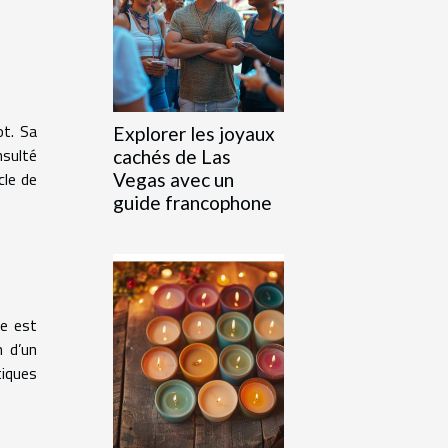
ot. Sa
Explorer les joyaux
nsulté
cachés de Las
cle de
Vegas avec un
guide francophone
ue est
n d’un
tiques