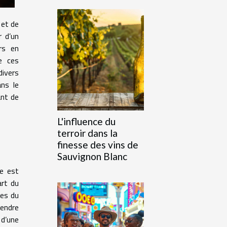
 et de
r d’un
ers en
e ces
divers
ans le
ant de
L'influence du
terroir dans la
finesse des vins de
Sauvignon Blanc
ce est
art du
nes du
endre
 d’une