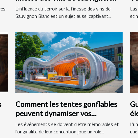
Blanc
fr
res
L'influence du terroir sur la finesse des vins de
Las
Sauvignon Blanc est un sujet aussi captivant...
scin
s
Comment les tentes gonflables
Gu
peuvent dynamiser vos
él
événements
ma
Les événements se doivent d'être mémorables et
L'un
.
l'originalité de leur conception joue un rôle...
que 