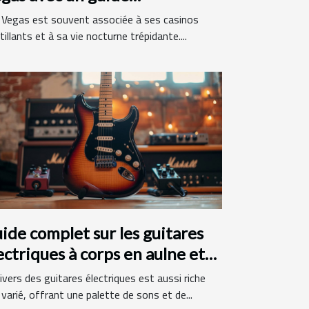
ancophone
 Vegas est souvent associée à ses casinos
tillants et à sa vie nocturne trépidante....
ide complet sur les guitares
ectriques à corps en aulne et
nche en érable
ivers des guitares électriques est aussi riche
varié, offrant une palette de sons et de...